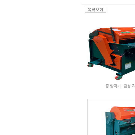
콩 탈곡기 : 금성 GS