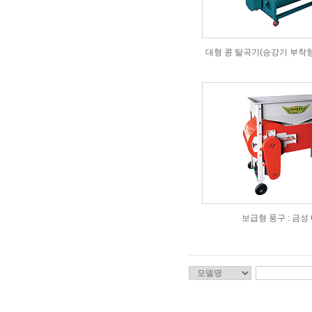
대형 콩 탈곡기(승강기 부착형) 
보급형 풍구 : 금성 